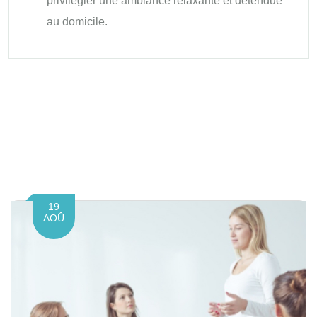
privilégier une ambiance relaxante et détendue
au domicile.
19
AOÛ