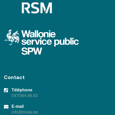
Contact
Téléphone
0470/64.46.83
E-mail
info@miata.be